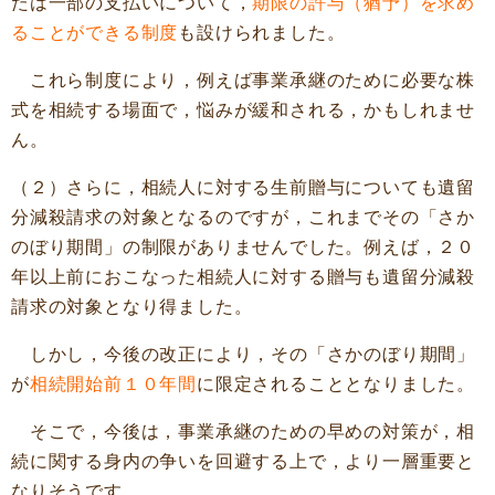
たは一部の支払いについて，
期限の許与（猶予）を求め
ることができる制度
も設けられました。
これら制度により，例えば事業承継のために必要な株
式を相続する場面で，悩みが緩和される，かもしれませ
ん。
（２）さらに，相続人に対する生前贈与についても遺留
分減殺請求の対象となるのですが，これまでその「さか
のぼり期間」の制限がありませんでした。例えば，２０
年以上前におこなった相続人に対する贈与も遺留分減殺
請求の対象となり得ました。
しかし，今後の改正により，その「さかのぼり期間」
が
相続開始前１０年間
に限定されることとなりました。
そこで，今後は，事業承継のための早めの対策が，相
続に関する身内の争いを回避する上で，より一層重要と
なりそうです。